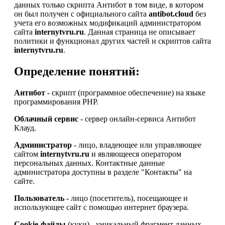
данных только скрипта Антибот в том виде, в котором
он был получен с официального сайта
antibot.cloud
без
учета его возможных модификаций администратором
сайта
internytvru.ru
. Данная страница не описывает
политики и функционал других частей и скриптов сайта
internytvru.ru
.
Определение понятий:
Антибот
- скрипт (программное обеспечение) на языке
программирования PHP.
Облачный сервис
- сервер онлайн-сервиса Антибот
Клауд.
Администратор
- лицо, владеющее или управляющее
сайтом
internytvru.ru
и являющееся оператором
персональных данных. Контактные данные
администратора доступны в разделе "Контакты" на
сайте.
Пользователь
- лицо (посетитель), посещающее и
использующее сайт с помощью интернет браузера.
Cookie-файлы
(куки) - уникальный фрагмент данных,